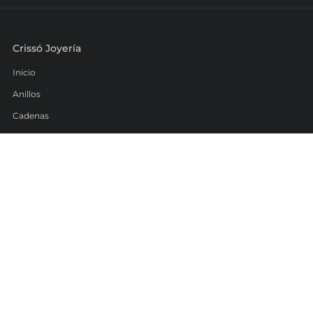
Crissó Joyería
Inicio
Anillos
Cadenas
Dijes
Pulsos
Hechuras personalizadas
Info
Búsqueda
Contacto
Preguntas frecuentes